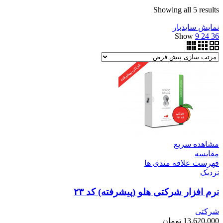
Showing all 5 results
نمایش سایدبار
Show
9
24
36
مشاهده سریع
مقایسه
فهرست علاقه مندی ها
نزدیک
نرم افزار شرکتی هلو (پیشرفته) کد ۲۳
شرکتی
13,620,000
تومان