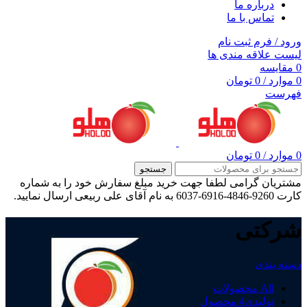
درباره ما
تماس با ما
ورود / فرم ثبت نام
لیست علاقه مندی ها
0
مقایسه
0
موارد
/
0
تومان
فهرست
0
موارد
/
0
تومان
جستجو
مشتریان گرامی لطفا جهت خرید مبلغ سفارش خود را به شماره
کارت 9260-4846-6916-6037 به نام آقای علی ربیعی ارسال نمایید.
شرکتی
دسته بندی
All
محصولات
تولیدی
4 محصول