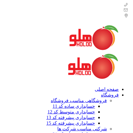
2166701406 - 02166752823
0
info@hamyarholoo.ir
آدرس: تهران، میدان حسن آباد، جنب بیمارستان سینا، کوچه
نعمتی، مجتمع صادق، طبقه زیر همکف، واحد 26
صفحه اصلی
فروشگاه
فروشگاهی
مناسب فروشگاه
حسابداری ساده کد 11
حسابداری متوسط کد 12
حسابداری پیشرفته کد 13
حسابداری پیشرفته کد 15
شرکتی
مناسب شرکت ها